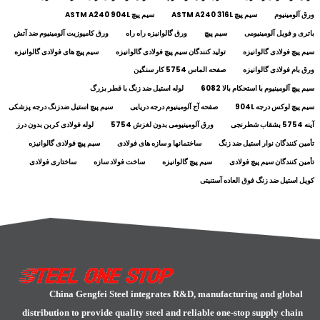
ورق آلومینیوم
سیم پیچ ASTM A240 316L
سیم پیچ ASTM A240 904L
باتری و فویل آلومینیومی
سیم پیچ
ورق گالوانیزه راه راه
ورق کامپوزیت آلومینیوم ضد آتش
سیم پیچ فولادی گالوانیزه
تولید کنندگان سیم پیچ فولادی گالوانیزه
سیم پیچ های فولادی گالوانیزه
ورق بام فولادی گالوانیزه
صفحه الماس 5754 کار سنگین
سیم پیچ آلومینیوم با استحکام بالا 6082
لوله استیل ضد زنگ با قطر بزرگ
سیم پیچ لوکس درجه 904L
صفحه آج آلومینیوم درجه دریایی
سیم پیچ استیل ضدزنگ درجه پزشکی
آینه 5754 بشقاب شطرنجی
ورق آلومینیومی بدون لغزش 5754
لوله فولادی کربن بدون درز
تأمین کنندگان نوار استیل ضد زنگ
ساختمانها و سازه های فولادی
سیم پیچ فولادی گالوانیزه
تأمین کنندگان سیم پیچ فولادی
سیم پیچ گالوانیزه
ساخت فولاد سازه
ساختاری فولادی
کویل استیل ضد زنگ فوق العاده آستنیتی
China Gengfei Steel integrates R&D, manufacturing and global
distribution to provide quality steel and reliable one-stop supply chain