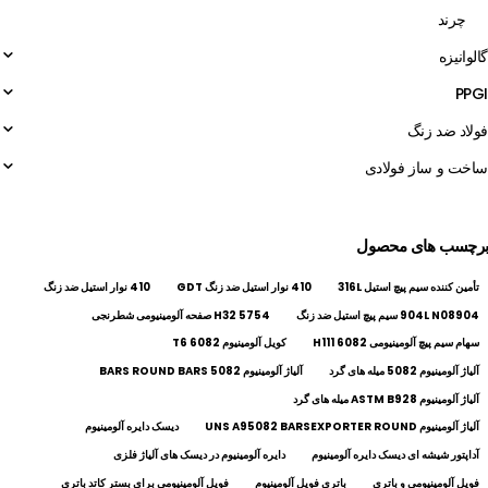
چرند
گالوانیزه
PPGI
فولاد ضد زنگ
ساخت و ساز فولادی
برچسب های محصول
تأمین کننده سیم پیچ استیل 316L
410 نوار استیل ضد زنگ GDT
410 نوار استیل ضد زنگ
904L N08904 سیم پیچ استیل ضد زنگ
5754 H32 صفحه آلومینیومی شطرنجی
سهام سیم پیچ آلومینیومی 6082 H111
کویل آلومینیوم 6082 T6
آلیاژ آلومینیوم 5082 میله های گرد
آلیاژ آلومینیوم 5082 BARS ROUND BARS
آلیاژ آلومینیوم ASTM B928 میله های گرد
آلیاژ آلومینیوم UNS A95082 BARSEXPORTER ROUND
دیسک دایره آلومینیوم
آداپتور شیشه ای دیسک دایره آلومینیوم
دایره آلومینیوم در دیسک های آلیاژ فلزی
فویل آلومینیومی و باتری
باتری فویل آلومینیوم
فویل آلومینیومی برای بستر کاتد باتری