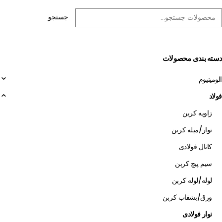
جستجو
دسته بندی محصولات
الومینیوم
فولاد
زاویه کربن
نوار/میله کربن
کانال فولادی
سیم پیچ کربن
لوله/لوله کربن
ورق/بشقاب کربن
نوار فولادی