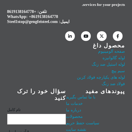
services for your projects.
تلفن: +8619138164778
WhatsApp:
+8619138164778
ایمیل:
Steel1stop@gengfeisteel.com
محصول داغ
صفحه آلومینیوم
لوله گالوانیزه
لوله استیل ضد زنگ
سیم پیچ
لوله های یکپارچه فولاد کربن
فولاد ضد زنگ
پیوندهای مفید
سؤال خود را ترک
با ما تماس بگیرید
کنید
خدمات ما
درباره ما
نام کامل
محصولات
سیاست حفظ حریم
نقشه سایت
آدرس ایمیل *