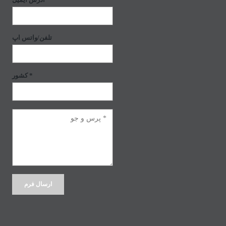
تلفن/واتس اپ
کشور *