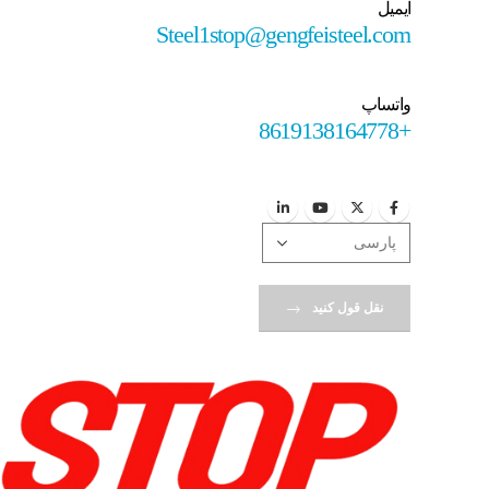
ایمیل
Steel1stop@gengfeisteel.com
واتساپ
+8619138164778
نقل قول کنید