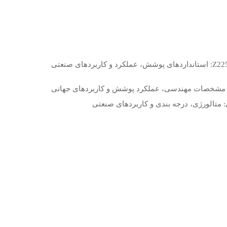
تجزیه و تحلیل فنی ورق گالوانیزه Z225: استانداردهای پوشش، عملکرد و کاربردهای صنعتی
ی: متالورژی، درجه بندی و کاربردهای صنعتی