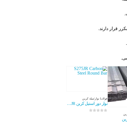
.
 قرار دارند.
ی.
فولاد
با
نوار/میله کربن
نوار دور استیل کربن S275JR
ربن
0
از 5
بن