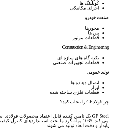
کوپلینگ ها
اجزای مکانیکی
صنعت خودرو
محورها
پین ها
قطعات موتور
Construction & Engineering
تکیه گاه های سازه ای
قطعات تجهیزات صنعتی
تولید عمومی
اتصال دهنده ها
ابزار
قطعات فلزی ساخته شده
چرا فولاد GF را انتخاب کنید؟
GF Steel یک تامین کننده قابل اعتماد محصولات فولا
می کند. 1035 میله گرد ما تحت استانداردهای کنترل
پایدار و دقت ابعاد تولید می شوند.