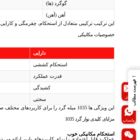
گوگرد (ها)
آهن (آهن)
این ترکیب ترکیبی متعادل از استحکام، چقرمگی و کارایی 
خصوصیات مکانیکی
دارایی
استحکام کششی
←
قدرت عملکرد
فهرست مطالب
کشیدگی
ایمیل
سختی
این ویژگی ها 1035 میله گرد را برای کاربردهای مختلف صنعتی و مکانیکی مناسب می کند.
مزایای کلیدی نوار گرد 1035
واتساپ
استحکام مکانیکی خوب
عملکرد قابل اعتمادی را برای کاربردهای باربر ارائه می ده