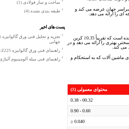
ساخت و ساز فولادی
(1)
1035 را به مشتریان در سراسر جهان عرضه می کند و
طبقه بندی نشده
(4)
ی را ارائه می دهد.
پست های اخیر
میله گرد 1035 از فولاد کربن متوسط ​​AISI 1035 ساخته شده است که تقریباً 0.35٪ کربن
جهانی
د کم کربن، فولاد 1035 استحکام و سختی بهتری را ارائه می دهد و در
می کند.
راهنمای فنی ورق گالوانیزه Z225: مشخصات مهندسی، عملکرد پوشش و کاربردهای جهانی
ای ماشین آلات که به استحکام و
راهنمای فنی میله آلومینیوم آلیاژ
محتوای معمولی (٪)
00.32 - 0.38
0.60 - 0.90
0.040 ≤