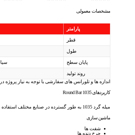
0
از 5
0
از 5
0
از 5
مشخصات معمولی
پارامتر
قطر
طول
پایان سطح
سیاه
روند تولید
اندازه ها و تلورانس های سفارشی با توجه به نیاز پروژه 
کاربردهای 1035 Round Bar
میله گرد 1035 به طور گسترده در صنایع مختلف استفاده می شود:
ماشین سازی
شفت ها
چرخ دنده ها