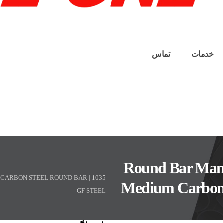
خدمات
تماس
1035 Round Bar Ma
M CARBON STEEL ROUND BAR |
Medium Carbon S
GF STEEL