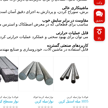
وکت
ماشینکاری عالی
برش، سوراخ کردن، و پردازش به اجزای دقیق آسان است
مقاومت در برابر سایش خوب
تحقیق
مناسب برای قطعاتی که در معرض اصطکاک و استرس مکرر
قابل عملیات حرارتی
می توان برای بهبود سختی و عملکرد عملیات حرارتی کرد.
بالا
کاربردهای صنعتی گسترده
قابل استفاده در ماشین آلات، خودروسازی و صنایع مهندس
فولاد
با
نوار/میله کربن
نوار/میله کربن
با
فولاد
فولاد
با
نوار/میله ک
1035 میله استیل کربن
نوار/میله کربن
نوار مسطح کر