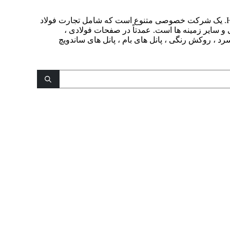
شرکت صنعتی Henan Gengfei ، Ltd. یک شرکت خصوصی متنوع است که شامل تجارت فولاد
ی و سایر زمینه ها است. عمدتاً در صفحات فولادی ،
 سرد ، روکش رنگی ، پانل های بام ، پانل های ساندویچ