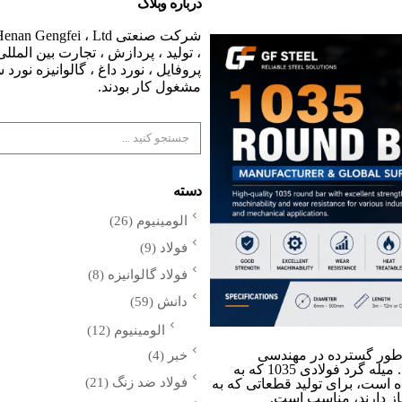
درباره وبلاگ
، تولید ، پردازش ، تجارت بین الملل
پروفایل ، نورد داغ ، گالوانیزه نورد
مشغول کار بودند.
دسته
الومینیوم
(26)
فولاد
(9)
فولاد گالوانیزه
(8)
دانش
(59)
الومینیوم
(12)
که به طور گسترده در مهندسی
خبر
(4)
مکانیک، تولید صنعتی و کاربردهای سازه استفاده می شود. میله گرد فولادی 1035 که به
فولاد ضد زنگ
(21)
است، برای تولید قطعاتی که به
از دارند، مناسب است.