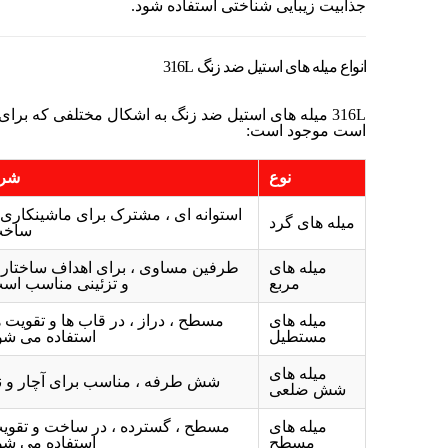
جذابیت زیبایی شناختی استفاده شود.
انواع میله های استیل ضد زنگ 316L
316L میله های استیل ضد زنگ به اشکال مختلفی که بر
است موجود است:
نوع
شر
استوانه ای ، مشترک برای ماشینکاری 
میله های گرد
ساخ
میله های
طرفین مساوی ، برای اهداف ساختار
مربع
و تزئینی مناسب اس
میله های
مسطح ، دراز ، در قاب ها و تقویت ه
مستطیل
استفاده می شو
میله های
شش طرفه ، مناسب برای آچار و ن
شش ضلعی
میله های
مسطح ، گسترده ، در ساخت و تقوی
مسطح
استفاده می شو