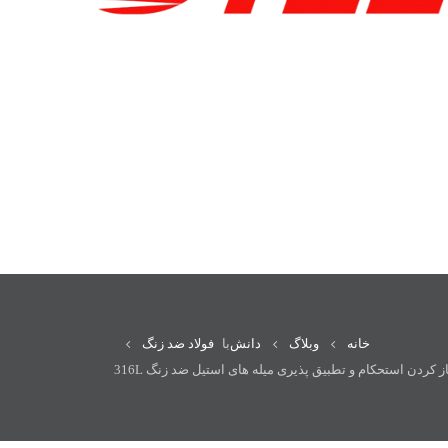
خانه
وبلاگ
دانش
با
فولاد ضد زنگ
از کردن استحکام و تطبیق پذیری میله های استیل ضد زنگ 316L