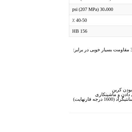
30،000 psi (207 MPa)
40-50 ٪
156 HB
بودن کربن
ادن و ماشینکاری
قدرت را در دماهای بالا ، تا 870 درجه سانتیگراد (1600 درجه فارنهایت)