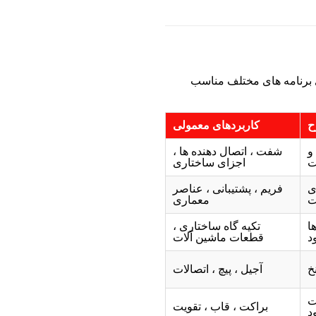
ای برنامه های مختلف مناسب
ح
کاربردهای معمولی
و
شفت ، اتصال دهنده ها ،
ت
اجزای ساختاری
ی
فریم ، پشتیبانی ، عناصر
ت
معماری
ا
تکیه گاه ساختاری ،
د
قطعات ماشین آلات
خ
آجیل ، پیچ ، اتصالات
ت
براکت ، قاب ، تقویت
د