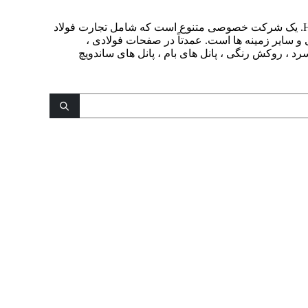
شرکت صنعتی Henan Gengfei ، Ltd. یک شرکت خصوصی متنوع است که شامل تجارت فولاد
ی و سایر زمینه ها است. عمدتاً در صفحات فولادی ،
 سرد ، روکش رنگی ، پانل های بام ، پانل های ساندویچ