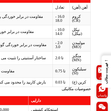
آهن (آهن)
تعادل
کروم
16.0 -
مقاومت در برابر خوردگی را
18.0
(CR)
نیکل
10.0 -
مقاومت در برابر خور
(نیکل)
14.0
مولیبدن
2.0 -
مقاومت در برابر خوردگی گود
3.0
(MO)
منگنز
تا 2.0
ساختار آستنیتی را تثبیت می ک
←
(MN)
فهرست مطالب
سیلیکون
تا 0.75
مقاومت ا
(SI)
ایمیل
کربن (ج)
تا 0.03
بارش کاربید را محدود می کن
خصوصیات مکانیکی
واتساپ
دارایی
استحکام کششی
- 80،000 PSI (485 - 552 MPa)