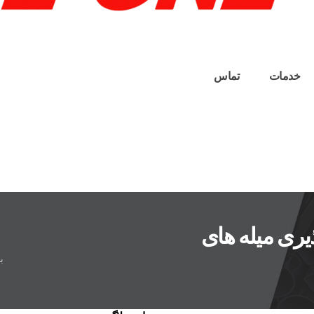
خدمات
تماس
یری میله های
ب