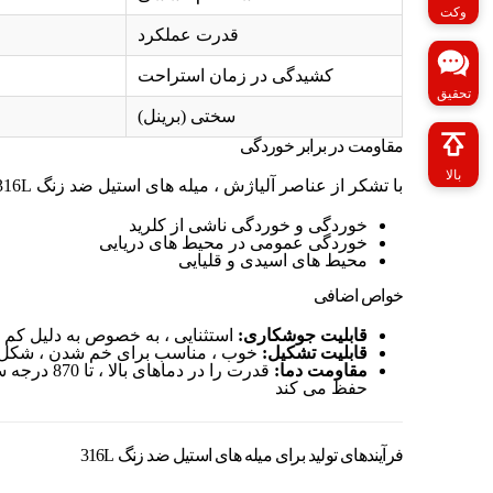
وکت
قدرت عملکرد
کشیدگی در زمان استراحت
تحقیق
سختی (برینل)
مقاومت در برابر خوردگی
بالا
با تشکر از عناصر آلیاژش ، میله های استیل ضد زنگ 316L مقاومت بسیار خوبی در برابر:
خوردگی و خوردگی ناشی از کلرید
خوردگی عمومی در محیط های دریایی
محیط های اسیدی و قلیایی
خواص اضافی
قابلیت جوشکاری:
استثنایی ، به خصوص به دلیل کم 
قابلیت تشکیل:
خوب ، مناسب برای خم شدن ، شکل د
مقاومت دما:
حفظ می کند
فرآیندهای تولید برای میله های استیل ضد زنگ 316L