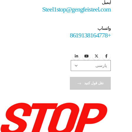
ایمیل
Steel1stop@gengfeisteel.com
واتساپ
+8619138164778
نقل قول کنید