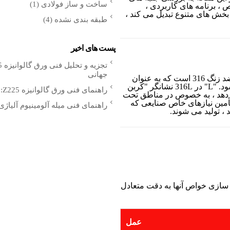
ساخت و ساز فولادی
(1)
 برجسته کردن خواص ، برنامه های کاربردی ،
ر بخش های متنوع تبدیل می کند ،
طبقه بندی نشده
(4)
پست های اخیر
جهانی
316L میله های استیل ضد زنگ یک نوع کم کربن از فولاد ضد زنگ 316 است که به عنوان
بخشی از خانواده فولاد ضد زنگ آستنیتی طبقه بندی می شود. "L" در 316L نشانگر "کربن
راهنمای فنی ورق گالوانیزه Z225: مشخصات مهندسی، عملکرد پوشش و کاربردهای جهانی
 دهد ، به خصوص در مناطق تحت
تأمین نیازهای خاص صنایعی که
راهنمای فنی میله آلومینیوم آلیاژ
 ، تولید می شوند.
ای استیل ضد زنگ 316L برای بهینه سازی خواص آنها به دقت متعادل
عمل