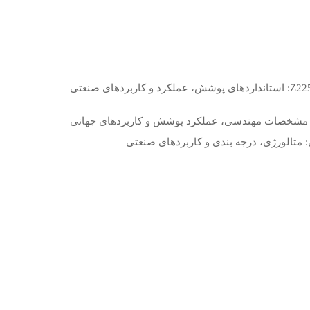
تجزیه و تحلیل فنی ورق گالوانیزه Z225: استانداردهای پوشش، عملکرد و کاربردهای صنعتی
ی: متالورژی، درجه بندی و کاربردهای صنعتی