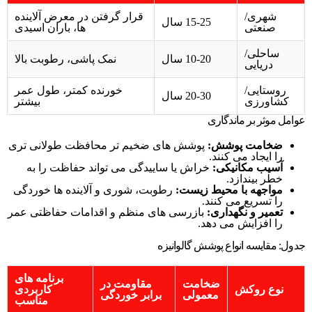
شهری/
قرار گرفتن در معرض آلاینده
15-25 سال
صنعتی
ها، باران اسیدی
ساحلی/
10-20 سال
نمک پاشی، رطوبت بالا
دریایی
روستایی/
خورنده کمتر، طول عمر
20-30 سال
کشاورزی
بیشتر
عوامل موثر بر ماندگاری
ضخامت پوشش:
پوشش های ضخیم تر محافظت طولانی تری
را ایجاد می کنند.
آسیب مکانیکی:
خراش یا ساییدگی می تواند حفاظت را به
خطر بیندازد.
مواجهه با محیط زیست:
رطوبت، شوری و آلاینده ها خوردگی
را تسریع می کنند.
تعمیر و نگهداری:
بازرسی های منظم و اقدامات حفاظتی عمر
را افزایش می دهد.
جدول: مقایسه انواع پوشش گالوانیزه
برنامه های
ضخامت
مقاومت در
نوع روکش
کاربردی
معمولی
برابر خوردگی
مناسب