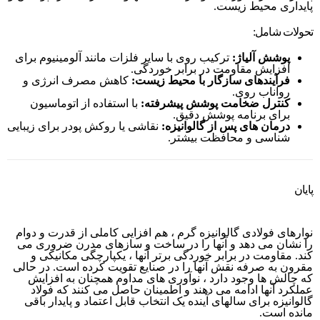
پایداری محیط زیست.
تحولات شامل:
پوشش آلیاژ:
ترکیب روی با سایر فلزات مانند آلومینیوم برای
افزایش مقاومت در برابر خوردگی.
فرآیندهای سازگار با محیط زیست:
کاهش مصرف انرژی و
رواناب روی.
کنترل ضخامت پوشش پیشرفته:
با استفاده از اتوماسیون
برای برنامه پوشش دقیق.
درمان های پس از گالوانیزه:
نقاشی یا روکش پودر برای زیبایی
شناسی و محافظت بیشتر.
پایان
نوارهای فولادی گالوانیزه گرم ، هم افزایی کاملی از قدرت و دوام
را نشان می دهد و آنها را در ساخت و سازهای مدرن ضروری می
کند. مقاومت در برابر خوردگی برتر آنها ، یکپارچگی مکانیکی و
مقرون به صرفه نقش آنها را در صنایع تقویت کرده است. در حالی
که چالش ها وجود دارد ، نوآوری های مداوم همچنان به افزایش
عملکرد آنها ادامه می دهند و اطمینان حاصل می کنند که فولاد
گالوانیزه برای سالهای آینده یک انتخاب قابل اعتماد و پایدار باقی
مانده است.