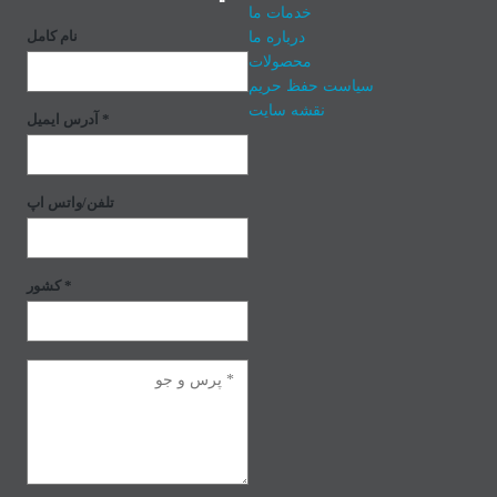
خدمات ما
درباره ما
نام کامل
محصولات
سیاست حفظ حریم
نقشه سایت
آدرس ایمیل *
تلفن/واتس اپ
کشور *