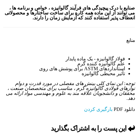
صنایع با درک پیچیدگی های فرآیند گالوانیزه ، خواص و برنامه ها ،
می توانند از این ماده همه کاره برای ساخت ساختارها و محصولاتی
انعطاف پذیر استفاده کنند که آزمایش زمان را دارند.
منابع
فولاد گالوانیزه - یک ماده پایدار
علم گالوانیزه کننده گرم
استانداردهای ASTM برای پوشش های روی
تأثیر محیطی گالوانیزه
توجه: این نمای کلی بینش های مفصلی در مورد قدرت و دوام
نوارهای فولادی گالوانیزه گرم ، مناسب برای متخصصان صنعت ،
محققان و دانشجویان علاقه مند به علوم و مهندسی مواد ارائه می
دهد.
دانلود PDF
بارگیری کردن
این پست را به اشتراک بگذارید