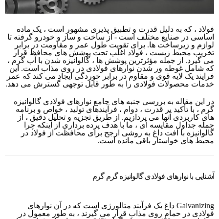
فولاد ، که به دلیل قدرت و تطبیق پذیری مشهور است ، یک ماده
اساسی در صنایع مختلف است - از ساخت و ساز و خودرو گرفته تا
لوازم و زیرساخت ها. برای تقویت طول عمر و مقاومت در برابر
تخریب محیط زیست ، فولاد اغلب تحت پوشش های محافظ قرار
می گیرد. از جمله مؤثرترین پوشش ها ، گالوانیزه شدن با آب گرم ،
که شامل غوطه ور شدن نوارهای فولادی در روی مذاب است. این
فرایند یک لایه قوی و مقاوم در برابر خوردگی ایجاد می کند که عمر
خدمات محصولات فولادی را به طور قابل توجهی گسترش می دهد.
در این مقاله به بررسی جنبه های جامع نوارهای فولادی گالوانیزه
گرم ، با تأکید بر قدرت ، دوام ، فرآیندهای تولید ، خواص و برنامه
های کاربردی آنها می پردازیم. از طریق تجزیه و تحلیل دقیق ، از
جمله جداول مقایسه ای ، ما با هدف پرده برداری از اینكه چرا
گالوانیزه با افت داغ به روشی ارجح برای محافظت از فولاد در
محیط های خواستار باقی مانده است.
آشنایی با نوارهای فولادی گالوانیزه گرم گرم
Galvanizing داغ یک فرآیند متالورژی است که در آن نوارهای
فولادی در حمام روی مذاب قرار می گیرند ، به طور معمول در