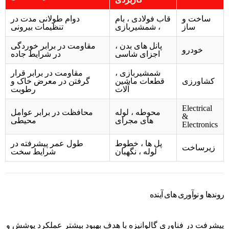
ساخت و
قاب فولادی ، بام
دوام طولانی مدت در
ساز
، شمشیربازی
تنظیمات بیرونی
پانل های بدن ،
مقاومت در برابر خوردگی
خودرو
اجزای شاسی
در شرایط جاده
شمشیربازی ،
مقاومت در برابر قرار
کشاورزی
قطعات ماشین
گرفتن در معرض خاک و
آلات
رطوبت
Electrical
محوطه ، لوله
محافظت در برابر عوامل
&
های مجرای
محیطی
Electronics
پل ها ، خطوط
طول عمر پیشرفته در
زیرساخت
لوله ، نگهبان
شرایط سخت
روندها و نوآوری های آینده
پیشرفت در فناوری گالوانیزه با هدف بهبود بیشتر عملکرد پوشش و