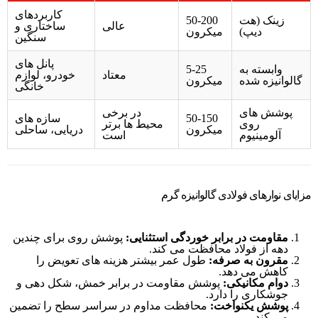
کاربردهای
زینک (هت
50-200
عالی
ساختاری و
دیپ)
میکرون
سنگین
پانل های
وابسته به
5-25
معتاد
خودرو، لوازم
گالوانیزه شده
میکرون
خانگی
پوشش های
در برخی
50-150
سازه های
روی
محیط ها برتر
میکرون
دریایی، ساحلی
آلومینیوم
است
مزایای نوارهای فولادی گالوانیزه گرم
مقاومت در برابر خوردگی استثنایی:
پوشش روی برای چندین
دهه از فولاد محافظت می کند.
مقرون به صرفه:
طول عمر بیشتر هزینه های تعویض را
کاهش می دهد.
دوام مکانیکی:
پوشش مقاومت در برابر خمش، شکل دهی و
جوشکاری را دارد.
پوشش یکنواخت:
محافظت مداوم در سراسر سطح را تضمین
می کند.