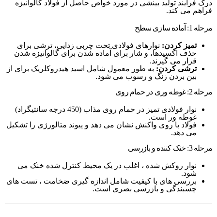
درک فرآیند تولید بینشی در مورد خواص حاصل از فولاد گالوانیزه
فراهم می کند.
مرحله 1: آماده سازی سطح
تمیز کردن:
نوارهای فولادی تحت چربی زدایی، ترشی برای
حذف اکسیدها، و شار برای آماده شدن برای گالوانیزه شدن
قرار می گیرند.
ترشی کردن:
به طور معمول شامل اسید هیدروکلریک برای از
بین بردن زنگ و رسوب می شود.
مرحله 2: غوطه وری در حمام روی
نوار فولادی تمیز در حمام روی مذاب (450 درجه سانتیگراد)
غوطه ور است.
فولاد با روی واکنش نشان می دهد و پیوند متالورژی را تشکیل
می دهد.
مرحله 3: خنک کننده و بازرسی
نوار روکش شده ، اغلب در یک محیط کنترل شده خنک می
شود.
بررسی های با کیفیت شامل اندازه گیری ضخامت ، تست های
چسبندگی و بازرسی بصری است.