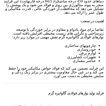
دماهای حدود 450 درجه سانتیگراد (842 درجه فارنهایت). این فرایند
منجر به پیوند متالورژی بین روی و فولاد می شود و یک پوشش را
تشکیل می دهد که محافظت از خوردگی عالی ، قدرت مکانیکی و
طول عمر را ارائه می دهد.
اهمیت در صنعت
تقاضا برای مواد بادوام و مقاوم در برابر خوردگی با توسعه
زیرساختی و نگرانی های زیست محیطی افزایش یافته است.
نوارهای فولادی گالوانیزه گرم نقش مهمی در موارد زیر دارد:
چارچوبهای ساختاری
خودروسازی
لوازم برقی
تجهیزات کشاورزی
عناصر معماری
این فرآیند تضمین می کند که فولاد خواص مکانیکی خود را حفظ
می کند و در عین حال مقاومت بیشتری در برابر زنگ زدگی و
سایش محیطی به دست می آورد.
فرآیند تولید نوارهای فولادی گالوانیزه گرم