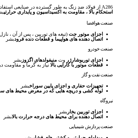
A286 از فولاد ضد زنگ به طور گسترده در صنایعی استفاده می شود که خواستار آن هستند
استحکام بالا ، مقاومت به اکسیداسیون و پایداری حرارتی
بش
صنعت هوافضا
اجزای موتور جت
(تیغه های توربین ، پس از آن ، نازل
اتصال دهنده های هواپیما و قطعات دنده فرود
بشر
صنعت خودرو
اجزای توربوشارژر
وت
منیفولدهای اگزوز
بشر
قطعات موتور با کارایی بالا
نیاز به گرما و مقاومت در
صنعت نفت و گاز
تجهیزات حفاری و اجزای پایین سوراخ
بشر
لوله کشی و دریچه هایی که در معرض محیط های سخ
نیروگاه
اجزای توربین بخار
بشر
اتصال دهنده برای محیط های درجه حرارت بالا
بشر
صنعت پردازش شیمیایی
مبدلهای حرارتی و کشتی های فشار
بشر