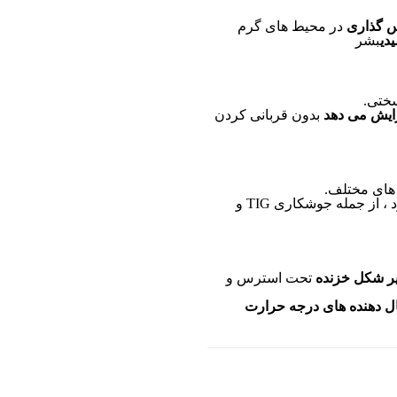
س گذاری
در محیط های گرم
دی
بشر
سختی.
ایش می دهد
بدون قربانی کردن
 های مختلف.
با استفاده از روشهای استاندارد ، از جمله جوشکاری TIG و
ییر شکل خزنده
تحت استرس و
صال دهنده های درجه حرارت