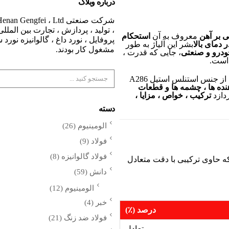
درباره وبلاگ
، تولید ، پردازش ، تجارت بین الملل
ی بر آهن
معروف به آن
استحکام
پروفایل ، نورد داغ ، گالوانیزه نورد
 دمای بالا
بشر این آلیاژ به طور
مشغول کار بودند.
ودرو و صنعتی
، جایی که قدرت ،
است.
، از جنس استنلس استیل A286
هنده ها ، چشمه ها و قطعات
دازد
ترکیب ، خواص ، مزایا ،
دسته
الومینیوم
(26)
فولاد
(9)
فولاد گالوانیزه
(8)
 حاوی ترکیبی با دقت متعادل
دانش
(59)
الومینیوم
(12)
خبر
(4)
درصد (٪)
فولاد ضد زنگ
(21)
تعادل