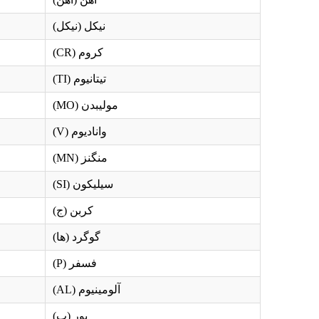
نیکل (نیکل)
کروم (CR)
تیتانیوم (TI)
مولیبدن (MO)
وانادیوم (V)
منگنز (MN)
سیلیکون (SI)
کربن (ج)
گوگرد (ها)
فسفر (P)
آلومینیوم (AL)
بور (ب)