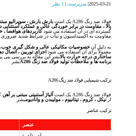
2025-03-21
سرپرست
1 نظر
فولاد ضد زنگ A286 یک است
بارش بارش ، سوپرالیو مبتن
بالا ، مقاومت در برابر خوردگی عالی و عملکرد استثنایی در
گسترده ای در آن استفاده می شود
کاربردهای هوافضا ، خ
مقاومت به اکسیداسیون و ثبات در شرایط شدید ضروری 
به دلیل آن
خصوصیات مکانیکی عالی و شکل گیری خوب
معمولاً برای آن استفاده می شود
اجزای توربین ، اتصال د
ساختاری درجه حرارت بالا
بشر این مقاله به بررسی می پر
برنامه ها و ملاحظات تولید فولاد ضد زنگ A286
بشر
ترکیب شیمیایی فولاد ضد زنگ A286
فولاد ضد زنگ A286 یک است
آلیاژ آستنیتی مبتنی بر آهن
که
از
نیکل ، کروم ، تیتانیوم ، مولیبدن و وانادیوم
بشر
ترکیب عناصر
عنصر
آهن (آهن)