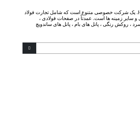
شرکت صنعتی Henan Gengfei ، Ltd. یک شرکت خصوصی متنوع است که شامل تجارت فولاد
ی و سایر زمینه ها است. عمدتاً در صفحات فولادی ،
 سرد ، روکش رنگی ، پانل های بام ، پانل های ساندویچ