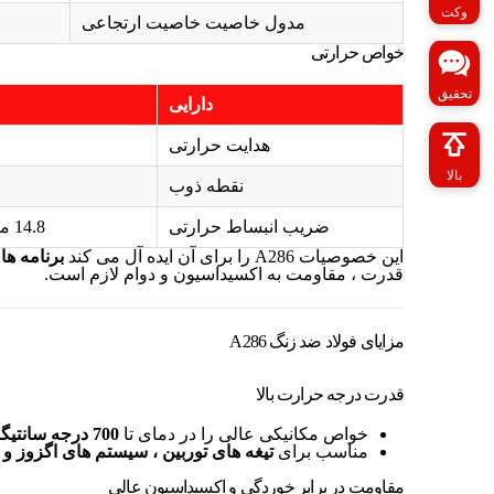
وکت
مدول خاصیت خاصیت ارتجاعی
خواص حرارتی
تحقیق
دارایی
هدایت حرارتی
بالا
نقطه ذوب
ضریب انبساط حرارتی
14.8 میکرومتر در متر درجه سانتیگراد
این خصوصیات A286 را برای آن ایده آل می کند
برنامه ها
قدرت ، مقاومت به اکسیداسیون و دوام لازم است.
مزایای فولاد ضد زنگ A286
قدرت درجه حرارت بالا
خواص مکانیکی عالی را در دمای تا
700 درجه سانتیگراد (1292 درجه فارنهایت)
مناسب برای
تیغه های توربین ، سیستم های اگزوز و
مقاومت در برابر خوردگی و اکسیداسیون عالی