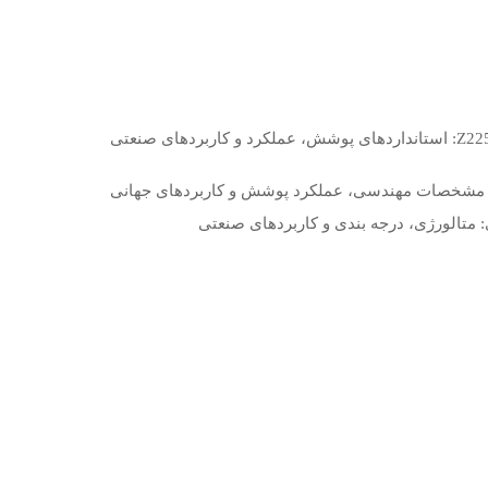
تجزیه و تحلیل فنی ورق گالوانیزه Z225: استانداردهای پوشش، عملکرد و کاربردهای صنعتی
ی: متالورژی، درجه بندی و کاربردهای صنعتی