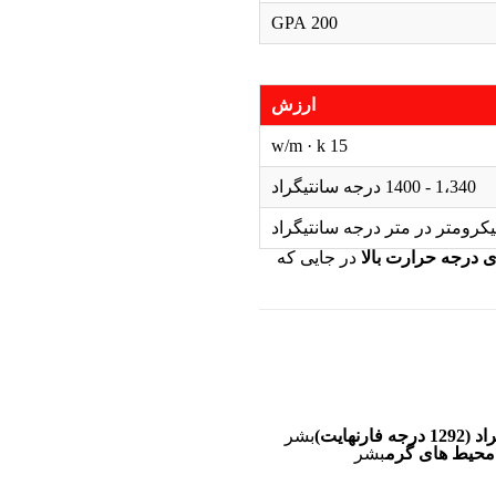
200 GPA
ارزش
15 w/m · k
1،340 - 1400 درجه سانتیگراد
ی درجه حرارت بالا
در جایی که
بشر
 محیط های گرم
بشر