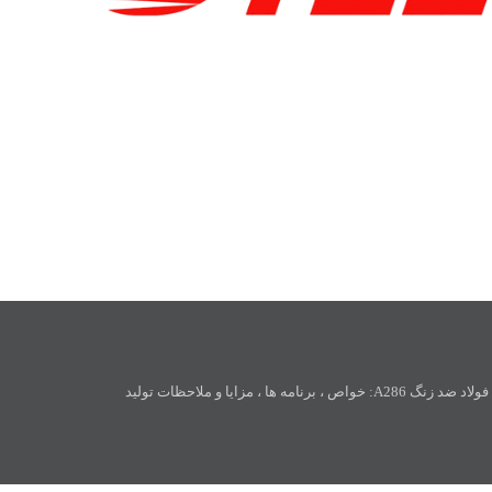
فولاد ضد زنگ A286: خواص ، برنامه ها ، مزایا و ملاحظات تولید