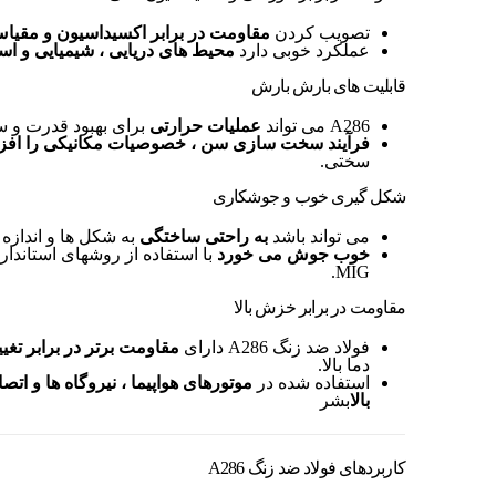
تصویب کردن
مقاومت در برابر اکسیداسیون و مقیا
عملکرد خوبی دارد
محیط های دریایی ، شیمیایی و اسی
قابلیت های بارش بارش
A286 می تواند
عملیات حرارتی
برای بهبود قدرت و 
فرآیند سخت سازی سن ، خصوصیات مکانیکی را افز
سختی.
شکل گیری خوب و جوشکاری
می تواند باشد
به راحتی ساختگی
به شکل ها و اندازه
خوب جوش می خورد
MIG.
مقاومت در برابر خزش بالا
فولاد ضد زنگ A286 دارای
مقاومت برتر در برابر تغ
دما بالا.
استفاده شده در
موتورهای هواپیما ، نیروگاه ها و ات
بالا
بشر
کاربردهای فولاد ضد زنگ A286