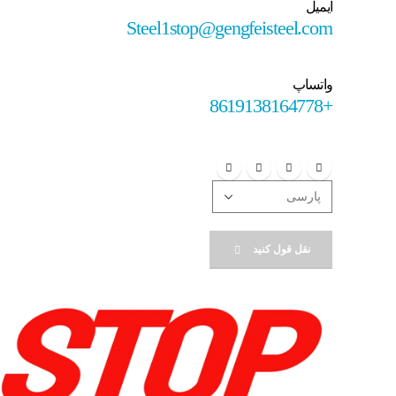
ایمیل
Steel1stop@gengfeisteel.com
واتساپ
+8619138164778
نقل قول کنید