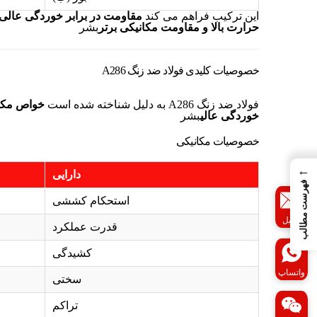
این ترکیب فراهم می کند
مقاومت در برابر خوردگی عالی
حرارت بالا و مقاومت مکانیکی برتر
بشر
خصوصیات کلیدی فولاد ضد زنگ A286
فولاد ضد زنگ A286 به دلیل شناخته شده است
خواص مکان
خوردگی عالی
بشر
خصوصیات مکانیکی
←
دارایی
فهرست مطالب
استحکام کششی
ایمیل
قدرت عملکرد
کشیدگی
واتساپ
سختی
تراکم