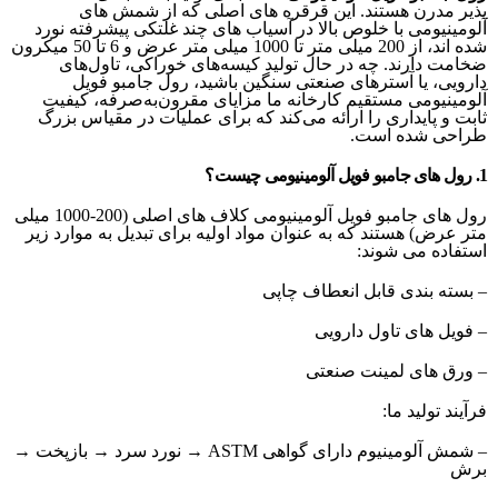
پذیر مدرن هستند. این قرقره های اصلی که از شمش های
آلومینیومی با خلوص بالا در آسیاب های چند غلتکی پیشرفته نورد
شده اند، از 200 میلی متر تا 1000 میلی متر عرض و 6 تا 50 میکرون
ضخامت دارند. چه در حال تولید کیسه‌های خوراکی، تاول‌های
دارویی، یا آسترهای صنعتی سنگین باشید، رول جامبو فویل
آلومینیومی مستقیم کارخانه ما مزایای مقرون‌به‌صرفه، کیفیت
ثابت و پایداری را ارائه می‌کند که برای عملیات در مقیاس بزرگ
طراحی شده است.
1. رول های جامبو فویل آلومینیومی چیست؟
رول های جامبو فویل آلومینیومی کلاف های اصلی (200-1000 میلی
متر عرض) هستند که به عنوان مواد اولیه برای تبدیل به موارد زیر
استفاده می شوند:
– بسته بندی قابل انعطاف چاپی
– فویل های تاول دارویی
– ورق های لمینت صنعتی
فرآیند تولید ما:
– شمش آلومینیوم دارای گواهی ASTM → نورد سرد → بازپخت →
برش