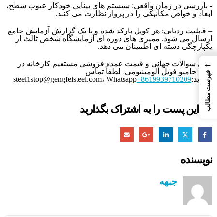
- بازرسی در زمان واقعی: سیستم های بینایی خودکار عیوب سطح،
ابعاد و خواص مکانیکی را در پرواز نظارت می کنند.
– قابلیت ردیابی: هر کویل بارکد شده و با یک گزارش آزمایش جامع
ارسال می شود. ممیزی های دوره ای آزمایشگاه شخص ثالث از
یکپارچگی دسته ای اطمینان می دهد.
←
برای سوالات جهانی و قیمت عمده فروشی مستقیم کارخانه در
رول جامبو فویل آلومینیومی، لطفاً تماس
فهرست مطالب
بگیرید:
+8619939710209
، Whatsapp
steel1stop@gengfeisteel.com
این پست را به اشتراک بگذارید
نویسنده
جبهه