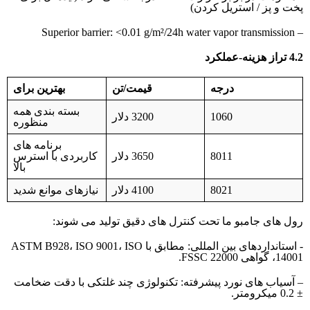
پخت و پز / استریل کردن)
– Superior barrier: <0.01 g/m²/24h water vapor transmission
4.2 تراز هزینه-عملکرد
درجه
قیمت/تن
بهترین برای
بسته بندی همه
1060
3200 دلار
منظوره
برنامه های
8011
3650 دلار
کاربردی با استرس
بالا
8021
4100 دلار
نیازهای موانع شدید
رول های جامبو ما تحت کنترل های دقیق تولید می شوند:
- استانداردهای بین المللی: مطابق با ASTM B928، ISO 9001، ISO
14001، گواهی FSSC 22000.
– آسیاب های نورد پیشرفته: تکنولوژی چند غلتکی با دقت ضخامت
± 0.2 میکرومتر.