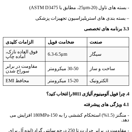
- بسته های تاول (20-25μm، مطابق با ASTM D3475)
– بسته بندی های استریلیزاسیون تجهیزات پزشکی
3.3 برنامه های تخصصی
صنعت
ضخامت فویل
الزامات کلیدی
فوق العاده نازک،
سیگار
6.3-6.5μm
آماده چاپ
مقاومت در برابر
ساخت و ساز
30-50 میکرومتر
سوراخ شدن
الکترونیک
15-20 میکرومتر
محافظ EMI
4. چرا فویل آلومینیوم آلیاژی 8011 را انتخاب کنید؟
4.1 ویژگی های پیشرفته
- منگنز (1.5%) استحکام کششی را به 150-180MPa افزایش می
دهد.
- مقاومت در برابر حرارت تا 250 درجه سانتی گراد (ایده آل برای