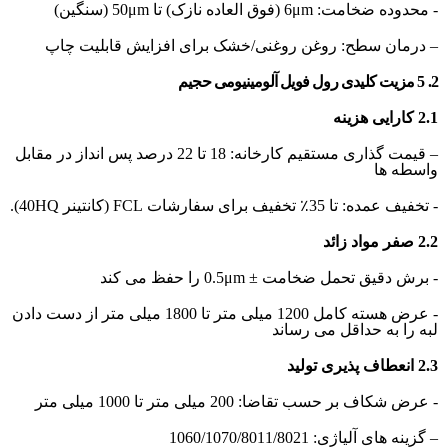
- محدوده ضخامت: 6μm (فوق العاده نازک) تا 50μm (سنگین)
– درمان سطح: روغن روغنی/خشک برای افزایش قابلیت چاپ
2. 5 مزیت کلیدی رول فویل آلومینیومی حجیم
2.1 کارایی هزینه
– قیمت گذاری مستقیم کارخانه: 18 تا 22 درصد پس انداز در مقابل
واسطه ها
- تخفیف عمده: تا 35٪ تخفیف برای سفارشات FCL (کانتینر 40HQ).
2.2 صفر مواد زائد
- برش دقیق تحمل ضخامت ± 0.5μm را حفظ می کند
- عرض هسته کامل 1200 میلی متر تا 1800 میلی متر از دست دادن
لبه را به حداقل می رساند
2.3 انعطاف پذیری تولید
- عرض شکاف بر حسب تقاضا: 200 میلی متر تا 1000 میلی متر
– گزینه های آلیاژی: 1060/1070/8011/8021