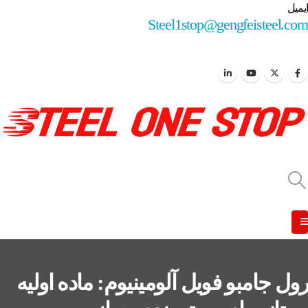
ایمیل
Steel1stop@gengfeisteel.com
رول جامبو فویل آلومینیوم: ماده اولیه