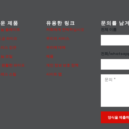
운 제품
유용한 링크
문의를 남
전체 이름
늄 플레이트
저희에게 연락하십시오
도금 파이프
우리의 서비스
리스 강관
우리에 대해
전화/whatsap
늄 코일
제품
 원활한 파이프
개인 정보 보호 정책
레스 스틸
사이트 맵