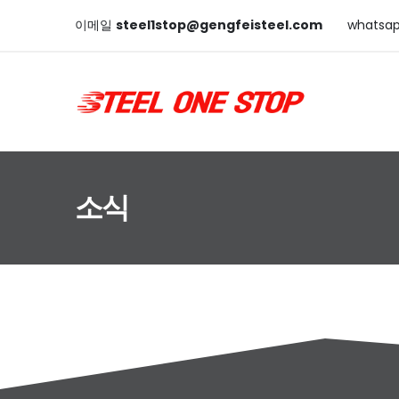
이메일
steel1stop@gengfeisteel.com
whatsa
소식