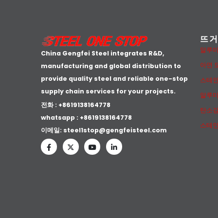
뜨거
알루미
China Gengfei Steel integrates R&D,
아연 
manufacturing and global distribution to
provide quality steel and reliable one-stop
스테인
supply chain services for your projects.
알루미
전화 : +8619138164778
탄소강
whatsapp :
+8619138164778
스테인
이메일:
steel1stop@gengfeisteel.com