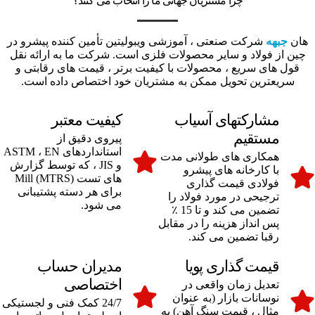
چرا مشتریان جهانی ما را انتخاب می کنند؟
هان
جبهه
شرکت صنعتی ، آموزشی ویبولیتین تأمین کننده پیشرو در
چین از فولاد و سایر محصولات فلزی است. شرکت ما به ارائه نقل
قول های سریع ، محصولات با کیفیت برتر ، قیمت های رقابتی و
سریعترین تحویل ممکن به مشتریان خود اختصاص داده است.
مشارکتهای آسیاب
کیفیت معتبر
مستقیم
پیروی دقیق از
استانداردهای ASTM ، EN
همکاری های طولانی مدت
و JIS ، که توسط گزارش
با کارخانه های پیشرو
های تست Mill (MTRS)
فولادی قیمت گذاری
برای هر دسته پشتیبانی
ترجیحی در مورد فولاد را
می شود.
تضمین می کند و تا 15 ٪
پس انداز هزینه را در مقابل
رقبا تضمین می کند.
قیمت گذاری پویا
مدیران حساب
اختصاصی
تعدیل زمان واقعی در
نوسانات بازار (به عنوان
24/7 کمک فنی و لجستیکی
مثال ، قیمت سنگ آهن) به