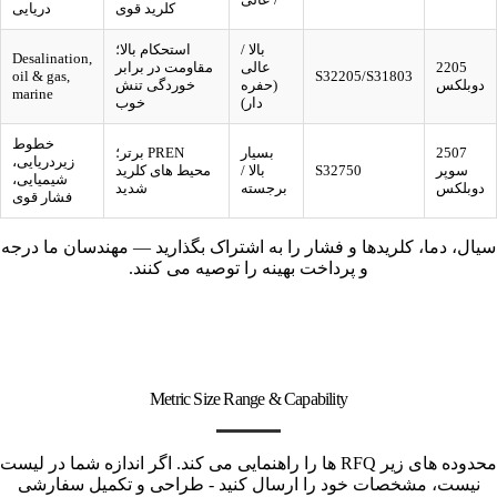
کلرید قوی
دریایی
بالا /
استحکام بالا؛
Desalination,
2205
عالی
مقاومت در برابر
oil & gas,
S32205/S31803
دوبلکس
(حفره
خوردگی تنش
marine
دار)
خوب
خطوط
2507
بسیار
PREN برتر؛
زیردریایی،
سوپر
S32750
بالا /
محیط های کلرید
شیمیایی،
دوبلکس
برجسته
شدید
فشار قوی
سیال، دما، کلریدها و فشار را به اشتراک بگذارید — مهندسان ما درجه
و پرداخت بهینه را توصیه می کنند.
Metric Size Range & Capability
محدوده های زیر RFQ ها را راهنمایی می کند. اگر اندازه شما در لیست
نیست، مشخصات خود را ارسال کنید - طراحی و تکمیل سفارشی