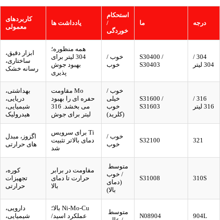
استحکام
کاربردهای
درجه
ما
/
یادداشت ها
معمولی
خوردگی
همه منظوره؛
ابزار دقیق،
304 /
S30400 /
خوب /
304 لیتر برای
ساختاری،
304 لیتر
S30403
خوب
بهبود جوش
رسانه خشک
پذیری
خوب /
Mo مقاومت
بهداشتی،
316 /
S31600 /
خیلی
حفره ای را بهبود
دریایی،
316 لیتر
S31603
خوب
می بخشد. 316
شیمیایی،
(کلرید)
لیتر برای جوش
هیدرولیک
Ti برای سرویس
خوب /
اگزوز، مبدل
321
S32100
دمای بالاتر تثبیت
خوب
های حرارتی
شد
متوسط ​​
مقاومت در برابر
کوره،
/ خوب
310S
S31008
حرارت تا دمای
تجهیزات
(دمای
بالا
حرارتی
بالا)
Ni-Mo-Cu بالا؛
دارویی،
متوسط ​​
904L
N08904
عملکرد اسید/
شیمیایی،
/ عالی