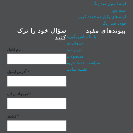
لوله استیل ضد زنگ
سیم پیچ
لوله های یکپارچه فولاد کربن
فولاد ضد زنگ
پیوندهای مفید
سؤال خود را ترک
با ما تماس بگیرید
کنید
خدمات ما
درباره ما
نام کامل
محصولات
سیاست حفظ حریم
نقشه سایت
آدرس ایمیل *
تلفن/واتس اپ
کشور *