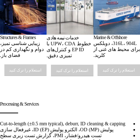
Structures & Frames
Marine & Offshore
خدمات نیمه هادی
316L، 904L، دوبلکس
زیبایی شناسی تمیز،
خطوط UPW، CDA با
برای محیط های غنی از
دوام و نگهداری کم در
EP ID و کنترل‌های
کلرید.
فضای باز.
تمیزی دقیق.
استعلام را ترک کنید
استعلام را ترک کنید
استعلام را ترک کنید
Processing & Services
Cut-to-length (±0.5 mm typical), deburr, ID cleaning & capping
پولیش OD (MP)، الکترو پولیش ID (EP)، غیرفعال سازی
تست هیدرو/فشار، PMI، گزارش تست زبری سطح