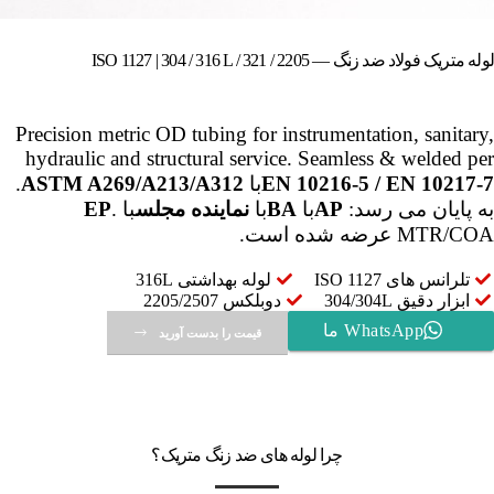
لوله متریک فولاد ضد زنگ — ISO 1127 | 304 / 316 L / 321 / 2205
Precision metric OD tubing for instrumentation, sanitary,
hydraulic and structural service. Seamless & welded per
EN 10216-5 / EN 10217-7
با
ASTM A269/A213/A312
.
به پایان می رسد:
AP
با
BA
با
نماینده مجلس
با
.
EP
MTR/COA عرضه شده است.
تلرانس های ISO 1127
لوله بهداشتی 316L
ابزار دقیق 304/304L
دوبلکس 2205/2507
WhatsApp ما
قیمت را بدست آورید
چرا لوله های ضد زنگ متریک؟