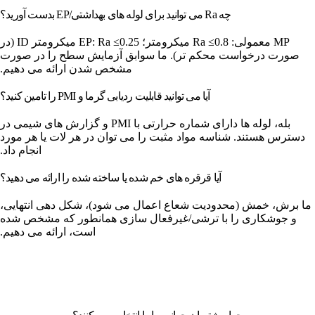
چه Ra می توانید برای لوله های بهداشتی/EP بدست آورید؟
MP معمولی: Ra ≤0.8 میکرومتر؛ EP: Ra ≤0.25 میکرومتر ID (در
صورت درخواست محکم تر). ما سوابق آزمایش سطح را در صورت
مشخص شدن ارائه می دهیم.
آیا می توانید قابلیت ردیابی گرما و PMI را تامین کنید؟
بله، لوله ها دارای شماره حرارتی با PMI و گزارش های شیمی در
دسترس هستند. شناسه مواد مثبت را می توان در هر لات یا هر مورد
انجام داد.
آیا قرقره های خم شده یا ساخته شده را ارائه می دهید؟
ما برش، خمش (محدودیت شعاع اعمال می شود)، شکل دهی انتهایی،
و جوشکاری را با ترشی/غیرفعال سازی همانطور که مشخص شده
است، ارائه می دهیم.