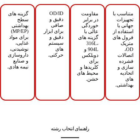
OD/ID
متناسب با
مقاومت
گزینه های
دقیق و
تجهیزات
در برابر
سطح
صافی
جهانی با
خوردگی
بهداشتی
برای ابزار
(MP/EP)
استفاده از
عالی با
دقیق و
برای مواد
فرول های
گزینه های
سیستم
غذایی،
متریک
316L،
های
نوشیدنی،
OD،
904L و
حرکتی.
داروسازی
اتصالات
دوبلکس
و صنایع
فشرده
برای
نیمه هادی.
سازی و
کلریدها و
اتحادیه
محیط های
های
خشن.
بهداشتی.
راهنمای انتخاب رشته