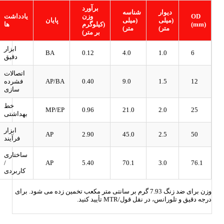
برآورد
دیوار
شناسه
OD
وزن
یادداشت
(میلی
(میلی
پایان
(mm)
(کیلوگرم
ها
متر)
متر)
بر متر)
ابزار
BA
0.12
4.0
1.0
6
دقیق
اتصالات
12
1.5
9.0
0.40
AP/BA
فشرده
سازی
خط
MP/EP
0.96
21.0
2.0
25
بهداشتی
ابزار
AP
2.90
45.0
2.5
50
فرآیند
ساختاری
/
AP
5.40
70.1
3.0
76.1
کاربردی
وزن برای ضد زنگ 7.93 گرم بر سانتی متر مکعب تخمین زده می شود. برای
درجه دقیق و تلورانس، در نقل قول/MTR تأیید کنید.