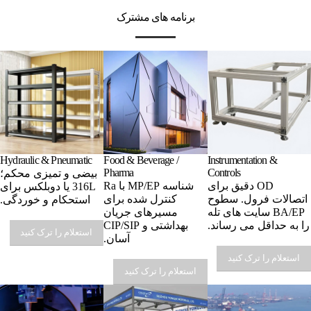
برنامه های مشترک
Hydraulic & Pneumatic
Food & Beverage /
Instrumentation &
Pharma
Controls
بیضی و تمیزی محکم؛
OD دقیق برای
شناسه MP/EP با Ra
316L یا دوبلکس برای
اتصالات فرول. سطوح
کنترل شده برای
استحکام و خوردگی.
BA/EP سایت های تله
مسیرهای جریان
را به حداقل می رساند.
بهداشتی و CIP/SIP
استعلام را ترک کنید
آسان.
استعلام را ترک کنید
استعلام را ترک کنید