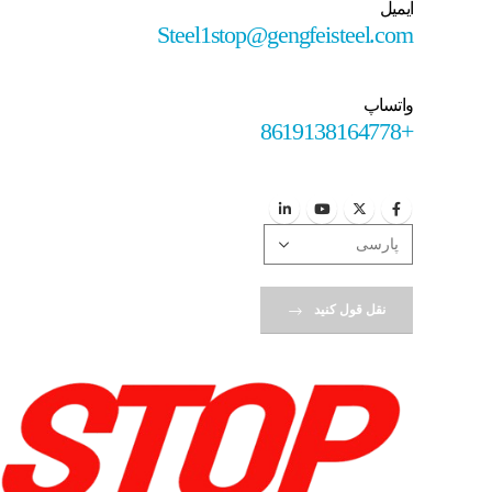
ایمیل
Steel1stop@gengfeisteel.com
واتساپ
+8619138164778
نقل قول کنید