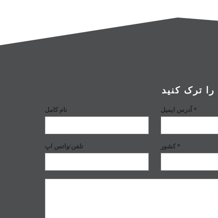
ا ترک کنید
آدرس ایمیل *
نام کامل
کشور *
تلفن/واتس اپ