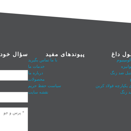
ل داغ
پیوندهای مفید
سؤال خود ر
ومینیوم
با ما تماس بگیرید
وانیزه
خدمات ما
تیل ضد زنگ
درباره ما
محصولات
ی یکپارچه فولاد کربن
سیاست حفظ حریم
د زنگ
نقشه سایت