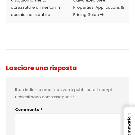
Aggiornamento
Galvanized Steel:
attrezzature alimentari in
Properties, Applications &
acciaio inossidabile
Pricing Guide
Lasciare una risposta
Il tuo indirizzo email non verrà pubblicato.
I campi
richiesti sono contrassegnati
*
Commento
*
←
Sommario